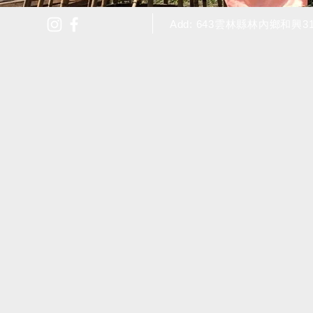
Add: 643雲林縣林內鄉和興3